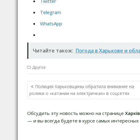
Twitter
Telegram
WhatsApp
Читайте також:
Погода в Харькове и обл
Другое
Н
Полиция Харьковщины обратила внимание на
а
ролики о «катании на электричках» в соцсетях
в
и
Обсудить эту новость можно на странице
Харкі
г
— и вы всегда будете в курсе самых интересных 
а
ц