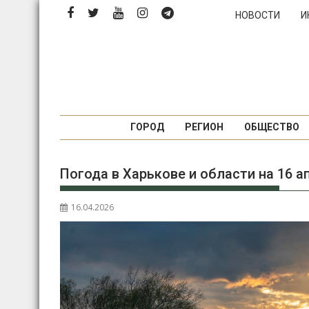
П
НОВОСТИ
И
е
р
е
й
т
и
к
ГОРОД
РЕГИОН
ОБЩЕСТВО
с
о
Погода в Харькове и области на 16 а
д
е
р
16.04.2026
ж
и
м
о
м
у