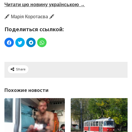
Читати цю новину українською →
🖋️ Марія Коротаєва 🖋️
Поделиться ссылкой:
Share
Похожие новости