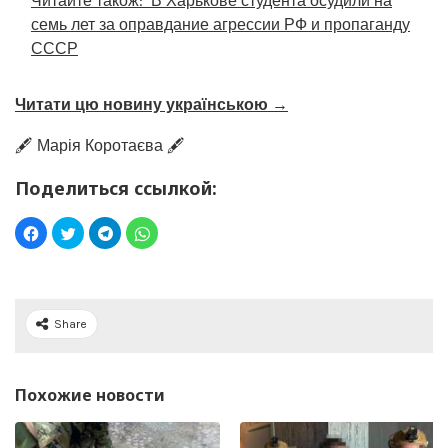
Читайте також:
В Харькове студента осудили на
семь лет за оправдание агрессии РФ и пропаганду
СССР
Читати цю новину українською →
🖋️ Марія Коротаєва 🖋️
Поделиться ссылкой:
Share
Похожие новости