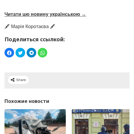
Читати цю новину українською →
🖋️ Марія Коротаєва 🖋️
Поделиться ссылкой:
Share
Похожие новости