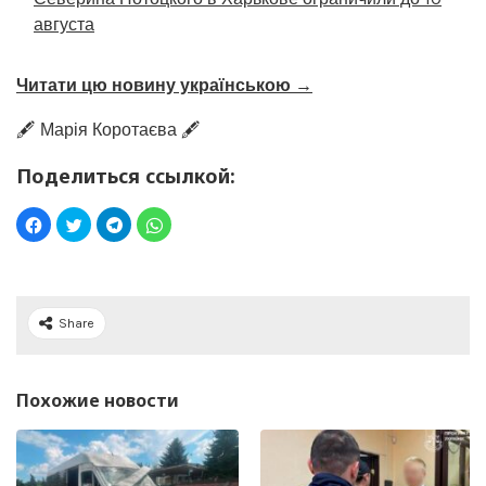
августа
Читати цю новину українською →
🖋️ Марія Коротаєва 🖋️
Поделиться ссылкой:
Share
Похожие новости