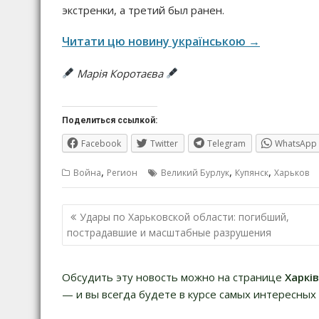
экстренки, а третий был ранен.
Читати цю новину українською →
Марія Коротаєва
Поделиться ссылкой:
Facebook
Twitter
Telegram
WhatsApp
,
,
,
Война
Регион
Великий Бурлук
Купянск
Харьков
Навигация
Удары по Харьковской области: погибший,
по
пострадавшие и масштабные разрушения
записям
Обсудить эту новость можно на странице
Харкі
— и вы всегда будете в курсе самых интересных 