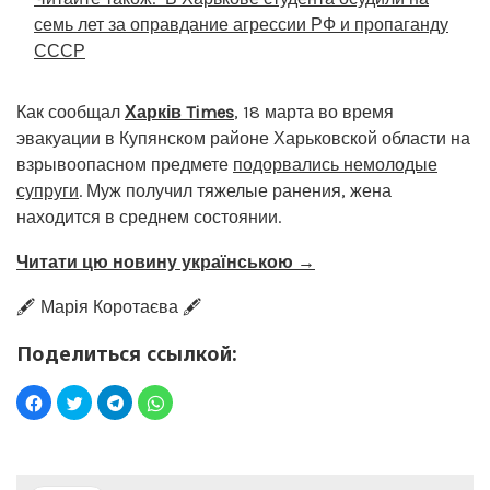
семь лет за оправдание агрессии РФ и пропаганду
СССР
Как сообщал
Харків Times
, 18 марта во время
эвакуации в Купянском районе Харьковской области на
взрывоопасном предмете
подорвались немолодые
супруги
. Муж получил тяжелые ранения, жена
находится в среднем состоянии.
Читати цю новину українською →
🖋️ Марія Коротаєва 🖋️
Поделиться ссылкой: