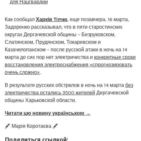
для Нацгвардии
Как сообщал
Харків Times
, еще позавчера, 16 марта,
Задоренко рассказывал, что в пяти старостинских
округах Дергачевской общины – Безруковском,
Слатинском, Прудянском, Токаревском и
Казачелопанском – после русской атаки в ночь на 14
марта до сих пор нет электричества и
конкретные сроки
восстановления электроснабжения «спрогнозировать
очень сложно»
.
В результате русских обстрелов в ночь на 14 марта
без
электричества остались 3500 жителей
Дергачевской
общины Харьковской области.
Читати цю новину українською →
🖋️ Марія Коротаєва 🖋️
Поделиться ссылкой: