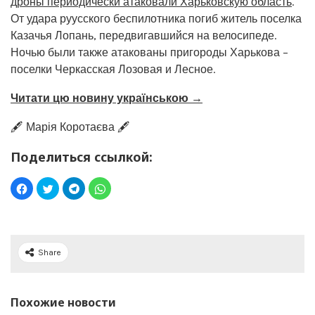
дроны периодически атаковали Харьковскую область
.
От удара руусского беспилотника погиб житель поселка
Казачья Лопань, передвигавшийся на велосипеде.
Ночью были также атакованы пригороды Харькова –
поселки Черкасская Лозовая и Лесное.
Читати цю новину українською →
🖋️ Марія Коротаєва 🖋️
Поделиться ссылкой:
Share
Похожие новости