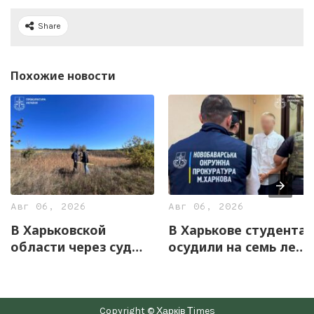
Share
Похожие новости
Авг 06, 2026
Авг 06, 2026
В Харьковской
В Харькове студента
области через суд
осудили на семь лет
вернули государству
за оправдание
12,7 га земель
агрессии РФ и
уникального
пропаганду СССР
Copyright © Харків Тimes