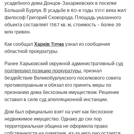
усадебного дома Донцов-Захаржевских в поселке
Большой Бурлук. В усадьбе в 80-е годы XVIII века жил
философ Григорий Сковорода. Площадь указанного
объекта составляет 1587 кв. м, стоимость – более 39
млн гривен.
Как сообщал
Харків Times
узнал из сообщения
областной прокуратуры.
Ранее Харьковский окружной административный суд
подтвердил позицию прокуратуры
, признал
бездействие Великобурлукского поселкового совета
противоправным и обязал его принять меры по
признанию дома бесхозным имуществом. Решение
оставил в силе суд апелляционной инстанции.
Дом был официально взят на учет как бесхозное
недвижимое имущество. Однако до сих пор
территориальная община не оформила право
собственности на памятник, из-за чего оно остается