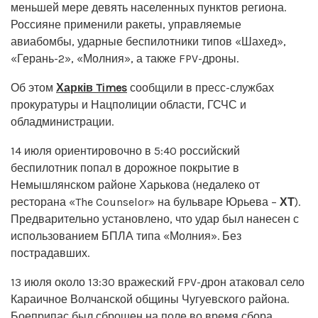
меньшей мере девять населенных пунктов региона.
Россияне применили ракеты, управляемые
авиабомбы, ударные беспилотники типов «Шахед»,
«Герань-2», «Молния», а также FPV-дроны.
Об этом
Харків Times
сообщили в пресс-службах
прокуратуры и Нацполиции области, ГСЧС и
обладминистрации.
14 июля ориентировочно в 5:40 российский
беспилотник попал в дорожное покрытие в
Немышлянском районе Харькова (недалеко от
ресторана «The Counselor» на бульваре Юрьева –
ХТ
).
Предварительно установлено, что удар был нанесен с
использованием БПЛА типа «Молния». Без
пострадавших.
13 июля около 13:30 вражеский FPV-дрон атаковал село
Караичное Волчанской общины Чугуевского района.
Боеприпас был сброшен на поле во время сбора