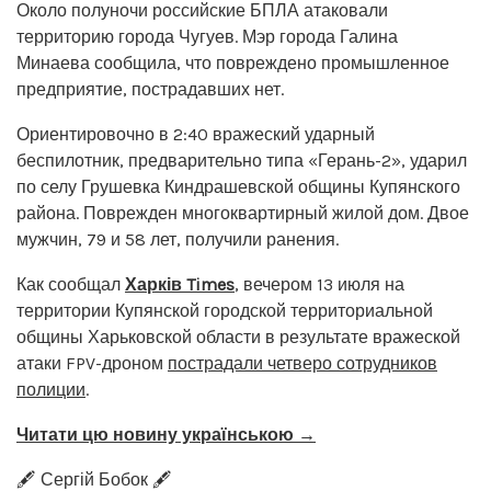
Около полуночи российские БПЛА атаковали
территорию города Чугуев. Мэр города Галина
Минаева сообщила, что повреждено промышленное
предприятие, пострадавших нет.
Ориентировочно в 2:40 вражеский ударный
беспилотник, предварительно типа «Герань-2», ударил
по селу Грушевка Киндрашевской общины Купянского
района. Поврежден многоквартирный жилой дом. Двое
мужчин, 79 и 58 лет, получили ранения.
Как сообщал
Харків Times
, вечером 13 июля на
территории Купянской городской территориальной
общины Харьковской области в результате вражеской
атаки FPV-дроном
пострадали четверо сотрудников
полиции
.
Читати цю новину українською →
🖋️ Сергій Бобок 🖋️