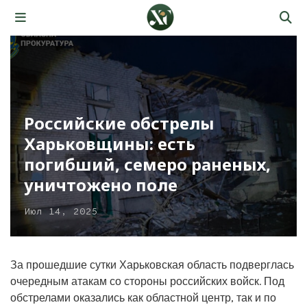
Российские обстрелы
Харьковщины: есть
погибший, семеро раненых,
уничтожено поле
Июл 14, 2025
За прошедшие сутки Харьковская область подверглась
очередным атакам со стороны российских войск. Под
обстрелами оказались как областной центр, так и по