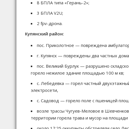
8 БПЛА типа «Герань-2»;
3 БПЛА V2U;
2 fpv-дрона.
Купянский район:
пос. Приколотное — повреждена амбулатор
г. Купянск — повреждены два частных дом
пос. Великий Бурлук — разрушено складс
горело нежилое здание площадью 100 м кв;
с. Лебедевка — горел частный двухэтажны
электросети,
с. Садовод — горело поле с пшеницей площ
возле трассы Чугуев-Меловое в Шевченков
территории горела трава и мусор на площади 
около 17:25 оккупанты обстреляли село Лес