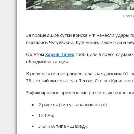
Пожеж
За прошедшие сутки войска РФ нанесли удары по
оказались Чугуевский, Купянский, Изюмский и Бе
Об этом
Харків Times
сообщили в пресс-службах
обладминистрации.
В результате атак ранены два гражданских: 61-л
73-летний житель села Лесная Стенка Купянског
Зафиксировано применение различных видов во
2 ракеты (тип устанавливается);
12 КАБ;
3 БПЛА типа «Шахед»;