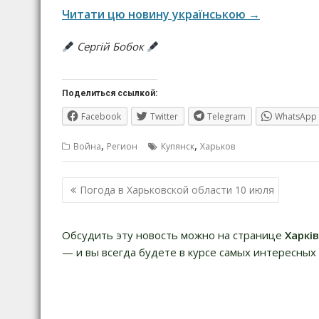
Читати цю новину українською →
Сергій Бобок
Поделиться ссылкой:
Facebook
Twitter
Telegram
WhatsApp
,
,
Война
Регион
Купянск
Харьков
Навигация
Погода в Харьковской области 10 июля
по
записям
Обсудить эту новость можно на странице
Харкі
— и вы всегда будете в курсе самых интересных 