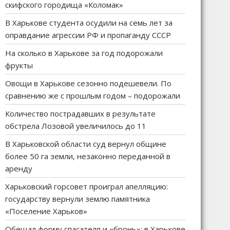
скифского городища «Коломак»
В Харькове студента осудили на семь лет за
оправдание агрессии РФ и пропаганду СССР
На сколько в Харькове за год подорожали
фрукты
Овощи в Харькове сезонно подешевели. По
сравнению же с прошлым годом – подорожали
Количество пострадавших в результате
обстрела Лозовой увеличилось до 11
В Харьковской области суд вернул общине
более 50 га земли, незаконно переданной в
аренду
Харьковский горсовет проиграл апелляцию:
государству вернули землю памятника
«Поселение Харьков»
Обещал форму спасателя и «бронь»: в Харькове