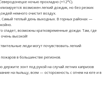
 Северодонецке ночью прохладно (+12°C).
абилизируется: возможен легкий дождик, но без резких
дождей немного очистит воздух.
°C. Самый теплый день выходных. В горных районах —
окойно.
ного спадет, возможны кратковременные дожди. Там, где
 очень высокой!
ствительные люди могут почувствовать легкий
пожаров в большинстве регионов.
 но держите зонт под рукой на случай летних капризов
мание на пыльцу, всем — осторожность с огнем на юге и в