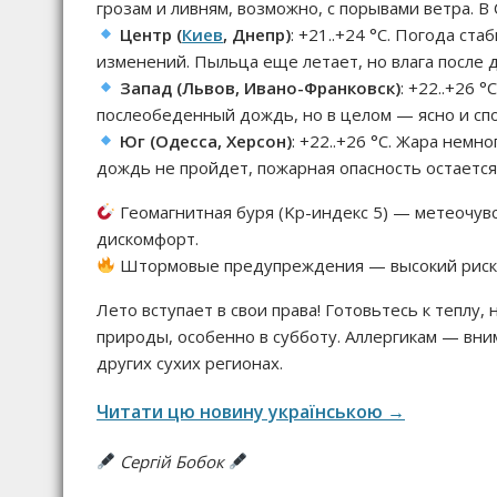
грозам и ливням, возможно, с порывами ветра. В
Центр (
Киев
, Днепр)
: +21..+24 °C. Погода ст
изменений. Пыльца еще летает, но влага после 
Запад (Львов, Ивано-Франковск)
: +22..+26 
послеобеденный дождь, но в целом — ясно и сп
Юг (Одесса, Херсон)
: +22..+26 °C. Жара нем
дождь не пройдет, пожарная опасность остается
Геомагнитная буря (Kp-индекс 5) — метеочув
дискомфорт.
Штормовые предупреждения — высокий риск 
Лето вступает в свои права! Готовьтесь к теплу,
природы, особенно в субботу. Аллергикам — вни
других сухих регионах.
Читати цю новину українською →
Сергій Бобок