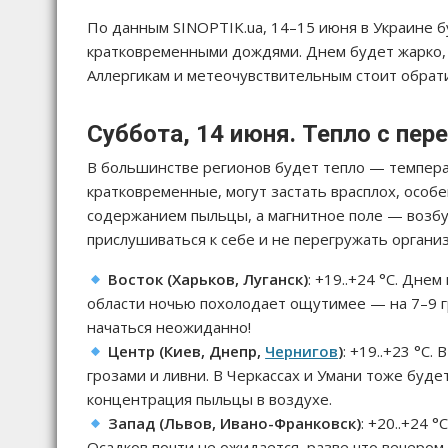
По данным SINOPTIK.ua, 14–15 июня в Украине б
кратковременными дождями. Днем будет жарко, м
Аллергикам и метеочувствительным стоит обрати
Суббота, 14 июня. Тепло с пе
В большинстве регионов будет тепло — темпера
кратковременные, могут застать врасплох, особе
содержанием пыльцы, а магнитное поле — возб
прислушиваться к себе и не перегружать организ
Восток (Харьков, Луганск)
: +19..+24 °C. Дне
области ночью похолодает ощутимее — на 7–9 
начаться неожиданно!
Центр (Киев, Днепр,
Чернигов
)
: +19..+23 °C
грозами и ливни. В Черкассах и Умани тоже буде
концентрация пыльцы в воздухе.
Запад (Львов, Ивано-Франковск)
: +20..+24 
Осадков почти не ожидается, разве что вечером