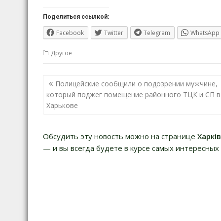
Поделиться ссылкой:
Facebook
Twitter
Telegram
WhatsApp
Другое
Навигация
Полицейские сообщили о подозрении мужчине,
по
который поджег помещение районного ТЦК и СП в
записям
Харькове
Обсудить эту новость можно на странице
Харкі
— и вы всегда будете в курсе самых интересных 