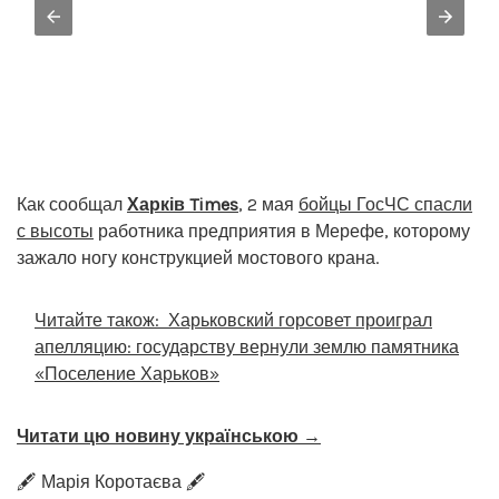
Как сообщал
Харків Times
, 2 мая
бойцы ГосЧС спасли
с высоты
работника предприятия в Мерефе, которому
зажало ногу конструкцией мостового крана.
Читайте також:
Харьковский горсовет проиграл
апелляцию: государству вернули землю памятника
«Поселение Харьков»
Читати цю новину українською →
🖋️ Марія Коротаєва 🖋️