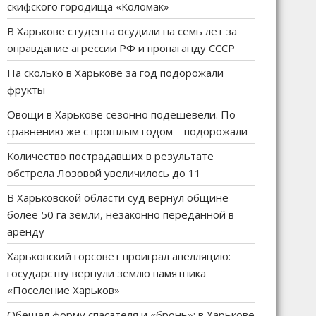
скифского городища «Коломак»
В Харькове студента осудили на семь лет за
оправдание агрессии РФ и пропаганду СССР
На сколько в Харькове за год подорожали
фрукты
Овощи в Харькове сезонно подешевели. По
сравнению же с прошлым годом – подорожали
Количество пострадавших в результате
обстрела Лозовой увеличилось до 11
В Харьковской области суд вернул общине
более 50 га земли, незаконно переданной в
аренду
Харьковский горсовет проиграл апелляцию:
государству вернули землю памятника
«Поселение Харьков»
Обещал форму спасателя и «бронь»: в Харькове