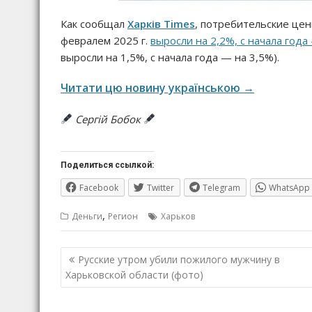
Как сообщал
Харків Times
, потребительские цен
февралем 2025 г.
выросли на 2,2%, с начала года
выросли на 1,5%, с начала года — на 3,5%).
Читати цю новину українською →
Сергій Бобок
Поделиться ссылкой:
Facebook
Twitter
Telegram
WhatsApp
,
Деньги
Регион
Харьков
Навигация
Русские утром убили пожилого мужчину в
по
Харьковской области (фото)
записям