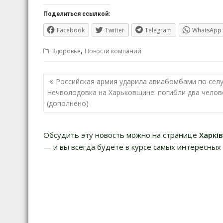
Поделиться ссылкой:
Facebook
Twitter
Telegram
WhatsApp
,
Здоровье
Новости компаний
Навигация
Российская армия ударила авиабомбами по сел
по
Нечволодовка на Харьковщине: погибли два челов
записям
(дополнено)
Обсудить эту новость можно на странице
Харкі
— и вы всегда будете в курсе самых интересных 