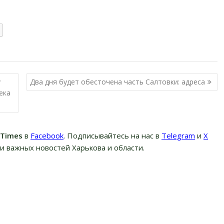
у
Два дня будет обесточена часть Салтовки: адреса
ека
вTimes
в
Facebook
. Подписывайтесь на нас в
Telegram
и
Х
и важных новостей Харькова и области.