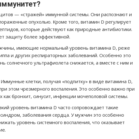
иммунитет?
оцитов — «стражей» иммунной системы. Они распознают и
 пораженные опухолью. Кроме того, витамин D регулирует
ептидов, которые действуют как природные антибиотики.
ет защиту более эффективной.
ужчины, имеющие нормальный уровень витамина D, реже
риппа и других респираторных заболеваний. Особенно это
ень солнечного ультрафиолета снижается, а вместе с ним и
Иммунные клетки, получая «подпитку» в виде витамина D,
при этом чрезмерного воспаления. Это особенно важно при
х как бронхит, синусит, инфекции мочеполовой системы.
зкий уровень витамина D часто сопровождает такие
й синдром, заболевания сердца. У мужчин это особенно
нижать уровень системного воспаления, что оказывает
ие.