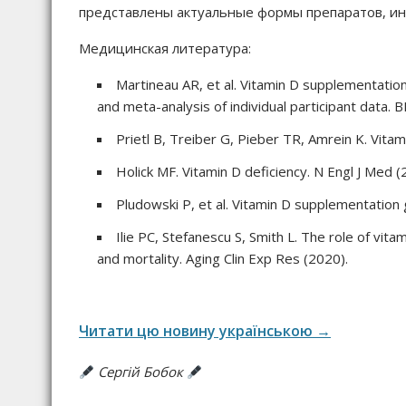
представлены актуальные формы препаратов, ин
Медицинская литература:
Martineau AR, et al. Vitamin D supplementation
and meta-analysis of individual participant data. 
Prietl B, Treiber G, Pieber TR, Amrein K. Vita
Holick MF. Vitamin D deficiency. N Engl J Med (
Pludowski P, et al. Vitamin D supplementation 
Ilie PC, Stefanescu S, Smith L. The role of vit
and mortality. Aging Clin Exp Res (2020).
Читати цю новину українською →
Сергій Бобок