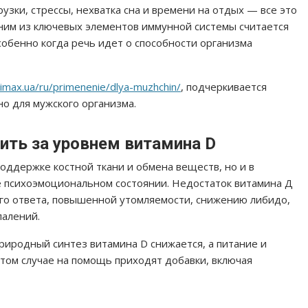
узки, стрессы, нехватка сна и времени на отдых — все это
ним из ключевых элементов иммунной системы считается
собенно когда речь идет о способности организма
rimax.ua/ru/primenenie/dlya-muzhchin/
, подчеркивается
о для мужского организма.
ть за уровнем витамина D
поддержке костной ткани и обмена веществ, но и в
 психоэмоциональном состоянии. Недостаток витамина Д
го ответа, повышенной утомляемости, снижению либидо,
палений.
природный синтез витамина D снижается, а питание и
этом случае на помощь приходят добавки, включая