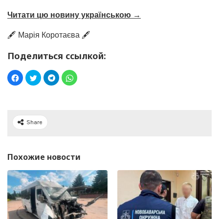
Читати цю новину українською →
🖋️ Марія Коротаєва 🖋️
Поделиться ссылкой:
Share
Похожие новости