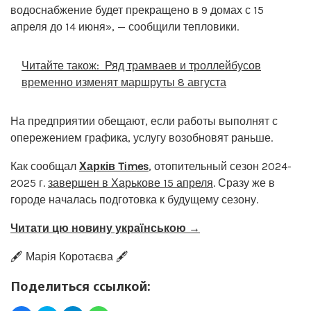
водоснабжение будет прекращено в 9 домах с 15
апреля до 14 июня», — сообщили тепловики.
Читайте також:
Ряд трамваев и троллейбусов
временно изменят маршруты 8 августа
На предприятии обещают, если работы выполнят с
опережением графика, услугу возобновят раньше.
Как сообщал
Харків Times
, отопительный сезон 2024-
2025 г.
завершен в Харькове 15 апреля
. Сразу же в
городе началась подготовка к будущему сезону.
Читати цю новину українською →
🖋️ Марія Коротаєва 🖋️
Поделиться ссылкой: