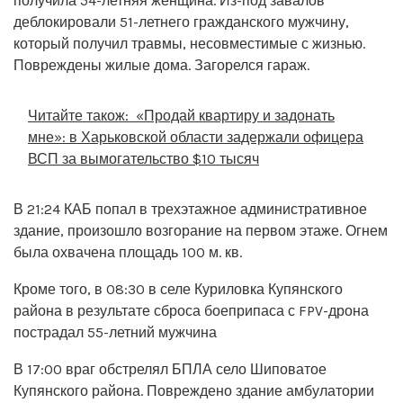
получила 54-летняя женщина. Из-под завалов
деблокировали 51-летнего гражданского мужчину,
который получил травмы, несовместимые с жизнью.
Повреждены жилые дома. Загорелся гараж.
Читайте також:
«Продай квартиру и задонать
мне»: в Харьковской области задержали офицера
ВСП за вымогательство $10 тысяч
В 21:24 КАБ попал в трехэтажное административное
здание, произошло возгорание на первом этаже. Огнем
была охвачена площадь 100 м. кв.
Кроме того, в 08:30 в селе Куриловка Купянского
района в результате сброса боеприпаса с FPV-дрона
пострадал 55-летний мужчина
В 17:00 враг обстрелял БПЛА село Шиповатое
Купянского района. Повреждено здание амбулатории