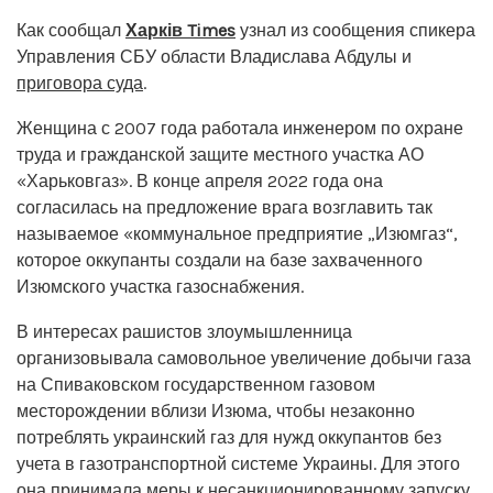
Как сообщал
Харків Times
узнал из сообщения спикера
Управления СБУ области Владислава Абдулы и
приговора суда
.
Женщина с 2007 года работала инженером по охране
труда и гражданской защите местного участка АО
«Харьковгаз». В конце апреля 2022 года она
согласилась на предложение врага возглавить так
называемое «коммунальное предприятие „Изюмгаз“,
которое оккупанты создали на базе захваченного
Изюмского участка газоснабжения.
В интересах рашистов злоумышленница
организовывала самовольное увеличение добычи газа
на Спиваковском государственном газовом
месторождении вблизи Изюма, чтобы незаконно
потреблять украинский газ для нужд оккупантов без
учета в газотранспортной системе Украины. Для этого
она принимала меры к несанкционированному запуску