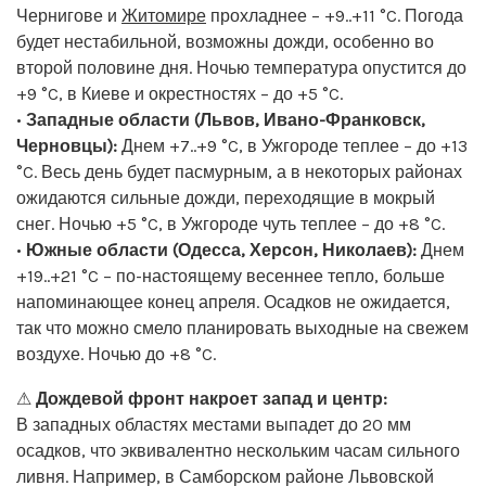
Чернигове и
Житомире
прохладнее – +9..+11 °C. Погода
будет нестабильной, возможны дожди, особенно во
второй половине дня. Ночью температура опустится до
+9 °C, в Киеве и окрестностях – до +5 °C.
•
Западные области (Львов, Ивано-Франковск,
Черновцы):
Днем +7..+9 °C, в Ужгороде теплее – до +13
°C. Весь день будет пасмурным, а в некоторых районах
ожидаются сильные дожди, переходящие в мокрый
снег. Ночью +5 °C, в Ужгороде чуть теплее – до +8 °C.
•
Южные области (Одесса, Херсон, Николаев):
Днем
+19..+21 °C – по-настоящему весеннее тепло, больше
напоминающее конец апреля. Осадков не ожидается,
так что можно смело планировать выходные на свежем
воздухе. Ночью до +8 °C.
⚠
Дождевой фронт накроет запад и центр:
В западных областях местами выпадет до 20 мм
осадков, что эквивалентно нескольким часам сильного
ливня. Например, в Самборском районе Львовской