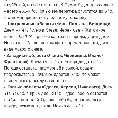
с субботой, но все же тепло. В Сумах будет прохладнее
– всего +5..+7 °C. Ночью температура опустится до 0 °C,
что может привести к утреннему гололеду.
•
Центральные области (
Киев
, Полтава, Винница):
Днем +7..+13 °C, но в Киеве, Чернигове и Житомире
всего +3..+7 °C – резкий контраст с предыдущим днем.
Ночью до 0 °C, возможны кратковременные осадки в
виде мокрого снега.
•
Западные области (Львов, Черновцы, Ивано-
Франковск):
Днем +5..+9 °C, в Ужгороде до +11 °C.
Погода останется пасмурной и сырой, осадки
продолжатся, а ночью ожидается 0 °C, что может
привести к гололеду на дорогах.
•
Южные области (Одесса, Херсон, Николаев):
Днем
+14..+18 °C, в Крыму до +21 °C – здесь весна остается
стабильно теплой. Однако небо будет пасмурным, а к
вечеру возможен дождь. Ночью до +7 °C.