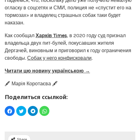
Надеемся, что, поскольку дело уже получило немалую
огласку в соцсетях и СМИ, полиция не «спустит его на
тормозах» и владелец страшных собак таки будет
наказан.
Как сообщал
Харків Times
, в 2020 году суд признал
владельца двух пит-булей, покусавших жителя
Дергачей, виновным и приговорил к году ограничения
свободы.
Собак у него конфисковали
.
Читати цю новину українською →
🖋️ Марія Коротаєва 🖋️
Поделиться ссылкой:
Share