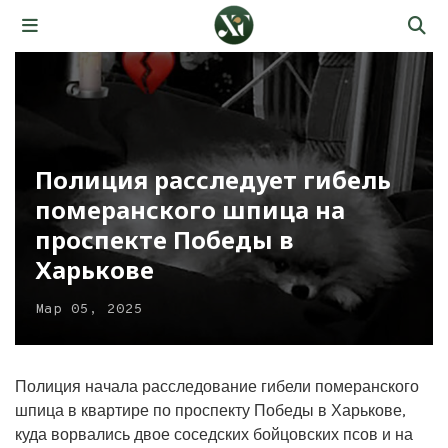
Полиция расследует гибель
померанского шпица на
проспекте Победы в
Харькове
Мар 05, 2025
Полиция начала расследование гибели померанского
шпица в квартире по проспекту Победы в Харькове,
куда ворвались двое соседских бойцовских псов и на