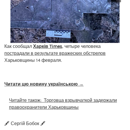
Как сообщал
Харків Times
, четыре человека
пострадали в результате вражеских обстрелов
Харьковщины 14 февраля.
Читати цю новину українською →
Читайте також:
Торговца взрывчаткой задержали
правоохранители Харьковщины
🖋️ Сергій Бобок 🖋️