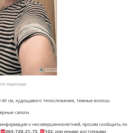
то: Нацполіція
140 см, худощавого телосложения, темные волосы.
ерные сапоги.
бо информация о несовершеннолетней, просим сообщить по
,
063-720-21-75
,
102
, или иными доступными