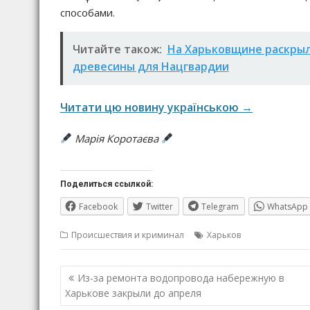
способами.
Читайте також:
На Харьковщине раскрыл
древесины для Нацгвардии
Читати цю новину українською →
Марія Коротаєва
Поделиться ссылкой:
Facebook
Twitter
Telegram
WhatsApp
Происшествия и криминал
Харьков
Навигация
Из-за ремонта водопровода набережную в
по
Харькове закрыли до апреля
записям