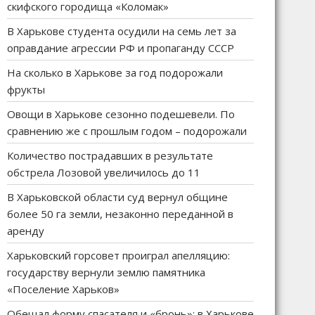
скифского городища «Коломак»
В Харькове студента осудили на семь лет за
оправдание агрессии РФ и пропаганду СССР
На сколько в Харькове за год подорожали
фрукты
Овощи в Харькове сезонно подешевели. По
сравнению же с прошлым годом – подорожали
Количество пострадавших в результате
обстрела Лозовой увеличилось до 11
В Харьковской области суд вернул общине
более 50 га земли, незаконно переданной в
аренду
Харьковский горсовет проиграл апелляцию:
государству вернули землю памятника
«Поселение Харьков»
Обещал форму спасателя и «бронь»: в Харькове