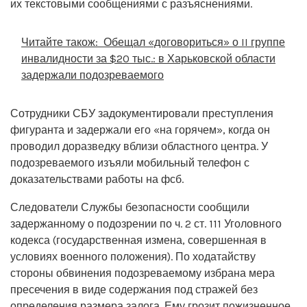
их текстовыми сообщениями с разъяснениями.
Читайте також:
Обещал «договориться» о II группе
инвалидности за $20 тыс.: в Харьковской области
задержали подозреваемого
Сотрудники СБУ задокументировали преступления
фигуранта и задержали его «на горячем», когда он
проводил доразведку вблизи областного центра. У
подозреваемого изъяли мобильный телефон с
доказательствами работы на фсб.
Следователи Службы безопасности сообщили
задержанному о подозрении по ч. 2 ст. 111 Уголовного
кодекса (государственная измена, совершенная в
условиях военного положения). По ходатайству
стороны обвинения подозреваемому избрана мера
пресечения в виде содержания под стражей без
определения размера залога. Ему грозит пожизненное