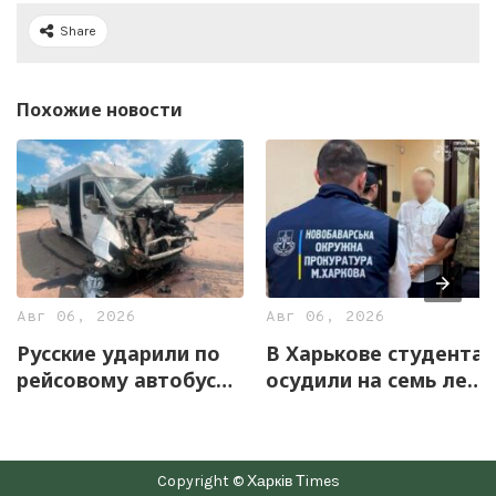
Share
Похожие новости
Авг 06, 2026
Авг 06, 2026
Русские ударили по
В Харькове студента
рейсовому автобусу
осудили на семь лет
на Харьковщине
за оправдание
агрессии РФ и
пропаганду СССР
Copyright © Харків Тimes