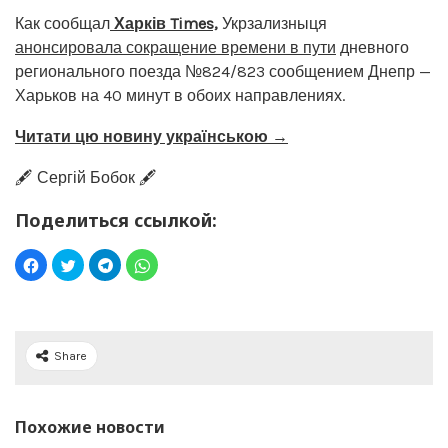
Как сообщал
Харків Times,
Укрзализныця
анонсировала сокращение времени в пути
дневного
регионального поезда №824/823 сообщением Днепр —
Харьков на 40 минут в обоих направлениях.
Читати цю новину українською →
🖋️ Сергій Бобок 🖋️
Поделиться ссылкой:
Share
Похожие новости