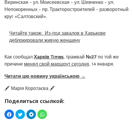
Веринская – ул. Моисеевская – ул. Шевченко – ул.
Непокоренных – пр. Тракторостроителей – разворотный
круг «Салтовский».
Читайте також:
Из-под завалов в Харькове
деблокировали живую женщину
Как сообщал
Харків Times
, трамвай
№27
по той же
причине
менял свой маршрут сегодня
, 14 января.
Читати цю новину українською →
🖋️ Марія Коротаєва 🖋️
Поделиться ссылкой: