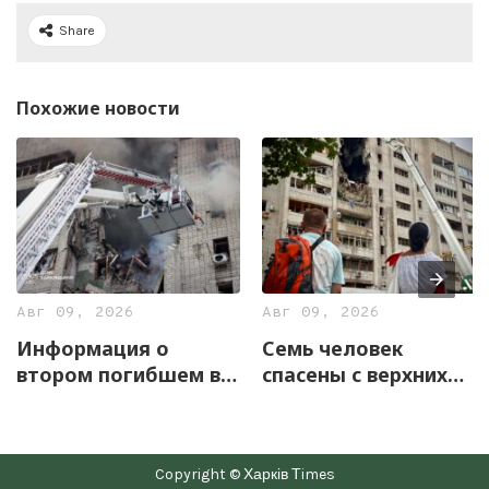
Share
Похожие новости
Авг 09, 2026
Авг 09, 2026
Информация о
Семь человек
втором погибшем в
спасены с верхних
Харькове не
этажей
подтвердилась –
пострадавшей
прокуратура
многоэтажки в
Copyright © Харків Тimes
Харькове (фото,