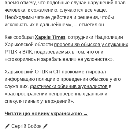
время отмечу, что подобные случаи нарушений прав
человека, к сожалению, случаются все чаще.
Необходимы четкие действия и решения, чтобы
исключать их в дальнейшем», — отметил он.
Как сообщал
Харків Times
, сотрудники Нацполиции
Харьковской области
провели 39 обысков у служащих
РТЦК и ВЛК
, подозреваемых в том, что они
«сговорились и зарабатывали» на уклонистах».
Харьковский ОТЦК и СП прокомментировал
информацию полиции о проведении обысков у его
служащих,
фактически обвинив журналистов
в
«распространении непроверенных данных и
спекулятивных утверждений».
Читати цю новину українською →
🖋️ Сергій Бобок 🖋️