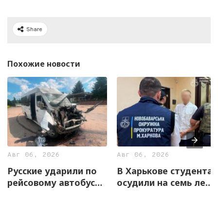
Share
Похожие новости
Авг 06, 2026
Авг 06, 2026
Русские ударили по
В Харькове студента
рейсовому автобусу
осудили на семь лет
на Харьковщине
за оправдание
агрессии РФ и
пропаганду СССР