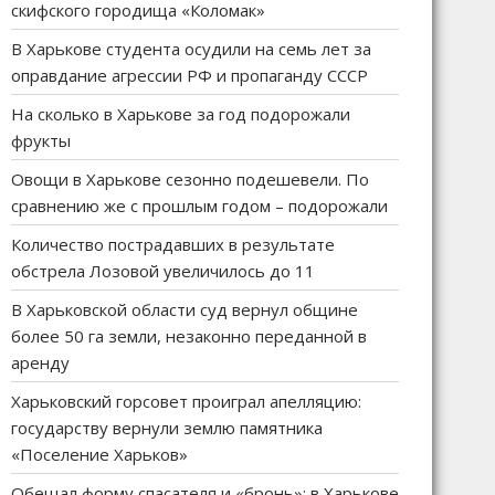
скифского городища «Коломак»
В Харькове студента осудили на семь лет за
оправдание агрессии РФ и пропаганду СССР
На сколько в Харькове за год подорожали
фрукты
Овощи в Харькове сезонно подешевели. По
сравнению же с прошлым годом – подорожали
Количество пострадавших в результате
обстрела Лозовой увеличилось до 11
В Харьковской области суд вернул общине
более 50 га земли, незаконно переданной в
аренду
Харьковский горсовет проиграл апелляцию:
государству вернули землю памятника
«Поселение Харьков»
Обещал форму спасателя и «бронь»: в Харькове