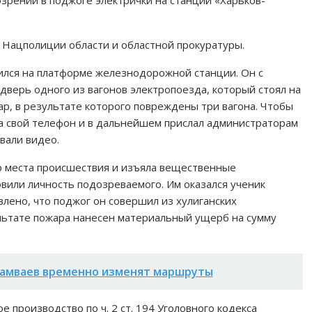
зрении в поджоге электрички на станции «Харьков-
 Нацполиции области и областной прокуратуры.
дился на платформе железнодорожной станции. Он с
верь одного из вагонов электропоезда, который стоял на
жар, в результате которого повреждены три вагона. Чтобы
 на свой телефон и в дальнейшем прислал администраторам
вали видео.
р места происшествия и изъяла вещественные
вили личность подозреваемого. Им оказался ученик
влено, что поджог он совершил из хулиганских
льтате пожара нанесен материальный ущерб на сумму
рамваев временно изменят маршруты
 производство по ч. 2 ст. 194 Уголовного кодекса