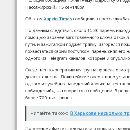
Полиция сообщила 15-летнему подростку о подо
Пассажирский» 15 сентября.
Об этом
Харків Times
сообщили в пресс-службах
По данным следствия, около 15:30 парень нахо
помощью заранее заготовленного ключа открыл д
пути, и зажигалкой поджег тряпку. Загорелся по
похвастаться своим поступком, парень снял его
одного из Telegram-каналов, которые и опублико
Следственно-оперативная группа провела осмот
доказательства. Полицейские оперативно устано
одного из учебных заведений Харькова. «Устано
побуждений», — говорится в сообщении. В резу
более 700 тыс. гривен
Читайте також:
В Харькове несколько т
По данному факту следователи открыли уголовное