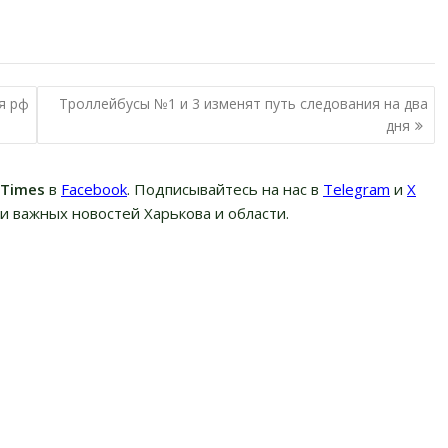
я рф
Троллейбусы №1 и 3 изменят путь следования на два
дня
вTimes
в
Facebook
. Подписывайтесь на нас в
Telegram
и
Х
и важных новостей Харькова и области.