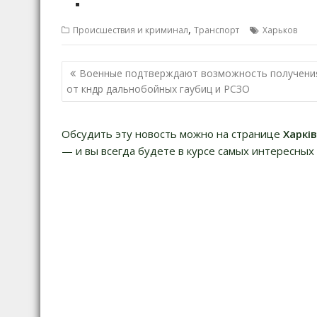
,
Происшествия и криминал
Транспорт
Харьков
Н
Военные подтверждают возможность получени
а
от кндр дальнобойных гаубиц и РСЗО
в
и
Обсудить эту новость можно на странице
Харкі
г
— и вы всегда будете в курсе самых интересных 
а
ц
и
я
п
о
з
а
п