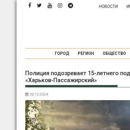
П
НОВОСТИ
И
е
р
е
й
т
и
к
ГОРОД
РЕГИОН
ОБЩЕСТВО
с
о
Полиция подозревает 15-летнего под
д
«Харьков-Пассажирский»
е
р
ж
02.12.2024
и
м
о
м
у