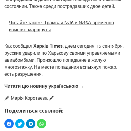
состоянии. Также среди пострадавших двое детей.
Читайте також:
Трамваи №16 и №16А временно
изменят маршруты
Как сообщал
Харків Times
, днем ​​сегодня, 15 сентября,
русские ударили по Харькову своими управляемыми
авиабомбами.
Произошло попадание в жилую
многоэтажку
. На месте попадания вспыхнул пожар,
есть разрушения.
Читати цю новину українською →
🖋️ Марія Коротаєва 🖋️
Поделиться ссылкой: