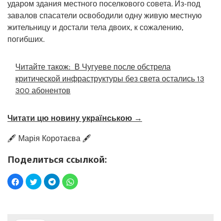
ударом здания местного поселкового совета. Из-под
завалов спасатели освободили одну живую местную
жительницу и достали тела двоих, к сожалению,
погибших.
Читайте також:
В Чугуеве после обстрела
критической инфраструктуры без света остались 13
300 абонентов
Читати цю новину українською →
🖋️ Марія Коротаєва 🖋️
Поделиться ссылкой: