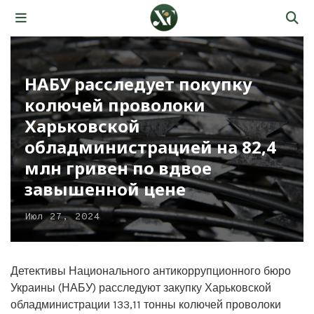
НАБУ расследует покупку
колючей проволоки
Харьковской
обладминистрацией на 82,4
млн гривен по вдвое
завышенной цене
Июл 27, 2024
Детективы Национального антикоррупционного бюро
Украины (НАБУ) расследуют закупку Харьковской
обладминистрации 133,11 тонны колючей проволоки