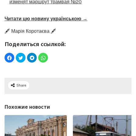
изменят маршрут трамвая №20
Читати цю новину українською →
🖋️ Марія Коротаєва 🖋️
Поделиться ссылкой:
Share
Похожие новости