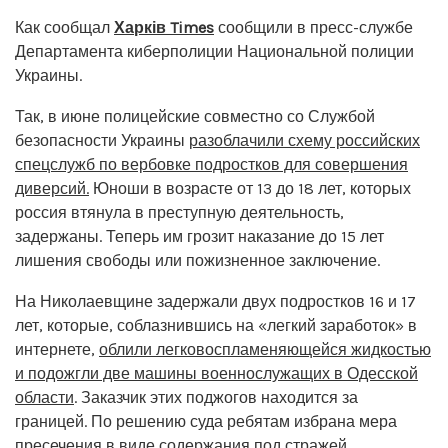
Как сообщал
Харків Times
сообщили в пресс-службе
Департамента киберполиции Национальной полиции
Украины.
Так, в июне полицейские совместно со Службой
безопасности Украины
разоблачили схему российских
спецслужб по вербовке подростков для совершения
диверсий.
Юноши в возрасте от 13 до 18 лет, которых
россия втянула в преступную деятельность,
задержаны. Теперь им грозит наказание до 15 лет
лишения свободы или пожизненное заключение.
На Николаевщине задержали двух подростков 16 и 17
лет, которые, соблазнившись на «легкий заработок» в
интернете,
облили легковоспламеняющейся жидкостью
и подожгли две машины военнослужащих в Одесской
области
. Заказчик этих поджогов находится за
границей. По решению суда ребятам избрана мера
пресечения в виде содержания под стражей.