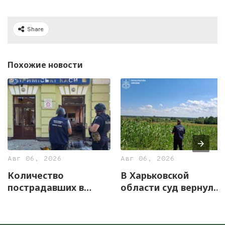
Share
Похожие новости
Авг 06, 2026
Авг 06, 2026
Количество
В Харьковской
пострадавших в
области суд вернул
результате обстрела
общине более 50 га
Лозовой увеличилось
земли, незаконно
до 11
переданной в аренду