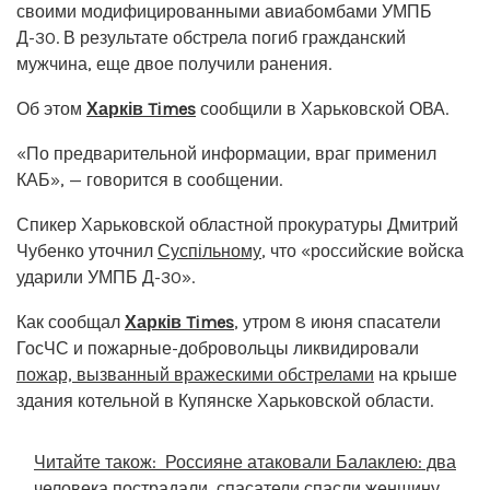
своими модифицированными авиабомбами УМПБ
Д-30. В результате обстрела погиб гражданский
мужчина, еще двое получили ранения.
Об этом
Харків Times
сообщили в Харьковской ОВА.
«По предварительной информации, враг применил
КАБ», — говорится в сообщении.
Спикер Харьковской областной прокуратуры Дмитрий
Чубенко уточнил
Суспільному
, что «российские войска
ударили УМПБ Д-30».
Как сообщал
Харків Times
, утром 8 июня спасатели
ГосЧС и пожарные-добровольцы ликвидировали
пожар, вызванный вражескими обстрелами
на крыше
здания котельной в Купянске Харьковской области.
Читайте також:
Россияне атаковали Балаклею: два
человека пострадали, спасатели спасли женщину