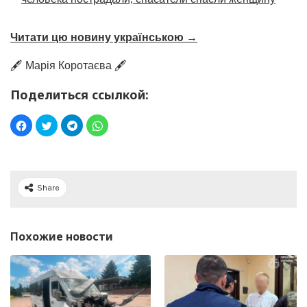
Читати цю новину українською →
🖋️ Марія Коротаєва 🖋️
Поделиться ссылкой:
Share
Похожие новости