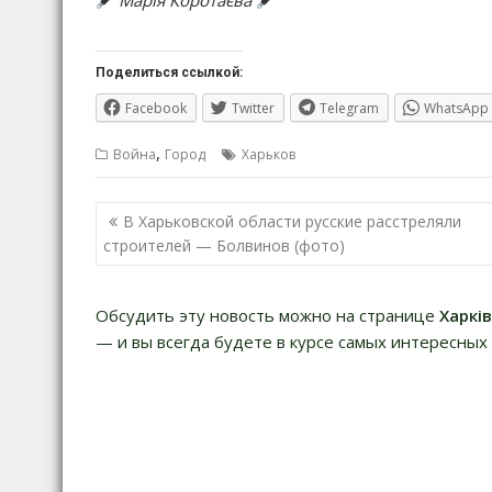
Марія Коротаєва
Поделиться ссылкой:
Facebook
Twitter
Telegram
WhatsApp
,
Война
Город
Харьков
Навигация
В Харьковской области русские расстреляли
по
строителей — Болвинов (фото)
записям
Обсудить эту новость можно на странице
Харкі
— и вы всегда будете в курсе самых интересных 