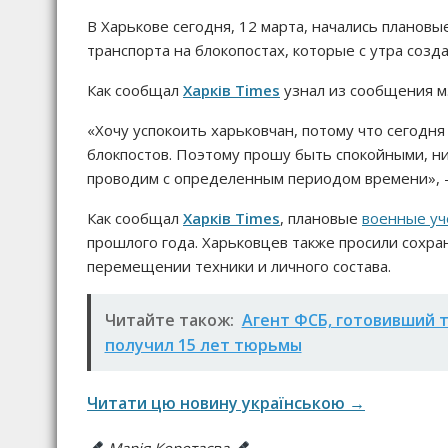
В Харькове сегодня, 12 марта, начались планов
транспорта на блокопостах, которые с утра соз
Как сообщал
Харків Times
узнал из сообщения м
«Хочу успокоить харьковчан, потому что сегодн
блокпостов. Поэтому прошу быть спокойными, ни
проводим с определенным периодом времени», —
Как сообщал
Харків Times
, плановые
военные уч
прошлого года. Харьковцев также просили сохра
перемещении техники и личного состава.
Читайте також:
Агент ФСБ, готовивший т
получил 15 лет тюрьмы
Читати цю новину українською →