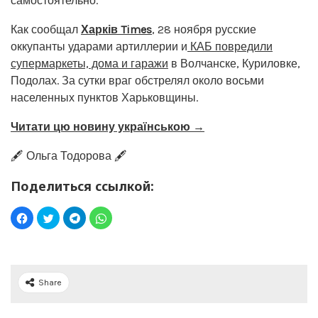
самостоятельно.
Как сообщал
Харків Times
, 28 ноября русские
оккупанты ударами артиллерии и
КАБ повредили
супермаркеты, дома и гаражи
в Волчанске, Куриловке,
Подолах. За сутки враг обстрелял около восьми
населенных пунктов Харьковщины.
Читати цю новину українською →
🖋️ Ольга Тодорова 🖋️
Поделиться ссылкой:
Share