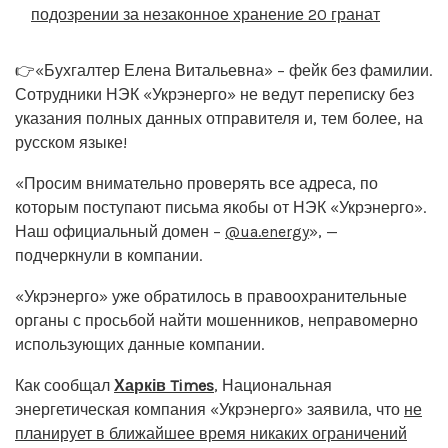
подозрении за незаконное хранение 20 гранат
👉«Бухгалтер Елена Витальевна» – фейк без фамилии.
Сотрудники НЭК «Укрэнерго» не ведут переписку без
указания полных данных отправителя и, тем более, на
русском языке!
«Просим внимательно проверять все адреса, по
которым поступают письма якобы от НЭК «Укрэнерго».
Наш официальный домен –
@ua.energy
», —
подчеркнули в компании.
«Укрэнерго» уже обратилось в правоохранительные
органы с просьбой найти мошенников, неправомерно
использующих данные компании.
Как сообщал
Харків Times
, Национальная
энергетическая компания «Укрэнерго» заявила, что
не
планирует в ближайшее время никаких ограничений