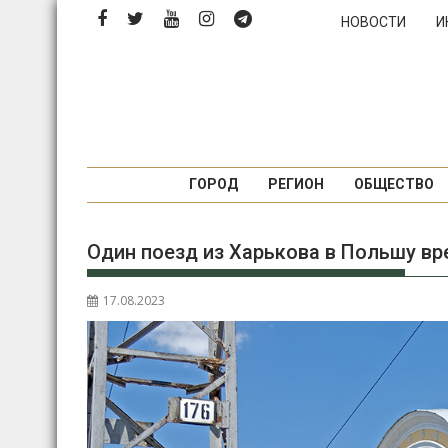
П
НОВОСТИ
И
е
р
е
й
т
и
к
ГОРОД
РЕГИОН
ОБЩЕСТВО
с
о
Один поезд из Харькова в Польшу в
д
е
р
17.08.2023
ж
и
м
о
м
у