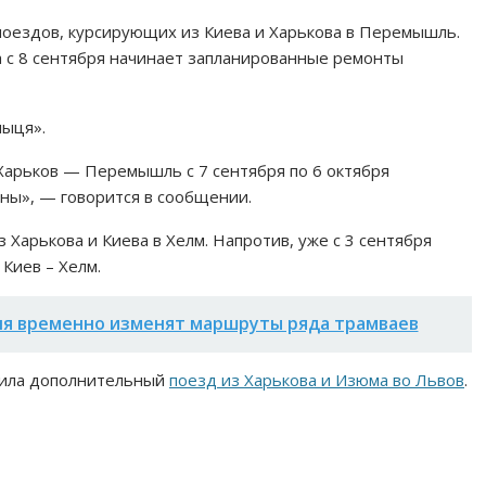
оездов, курсирующих из Киева и Харькова в Перемышль.
га с 8 сентября начинает запланированные ремонты
ныця».
рьков — Перемышль с 7 сентября по 6 октября
ены», — говорится в сообщении.
Харькова и Киева в Хелм. Напротив, уже с 3 сентября
Киев – Хелм.
юля временно изменят маршруты ряда трамваев
чила дополнительный
поезд из Харькова и Изюма во Львов
.