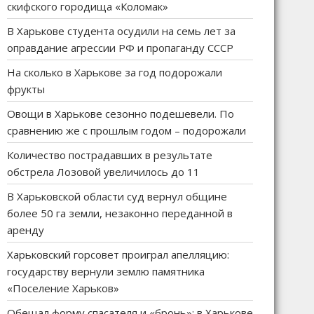
скифского городища «Коломак»
В Харькове студента осудили на семь лет за
оправдание агрессии РФ и пропаганду СССР
На сколько в Харькове за год подорожали
фрукты
Овощи в Харькове сезонно подешевели. По
сравнению же с прошлым годом – подорожали
Количество пострадавших в результате
обстрела Лозовой увеличилось до 11
В Харьковской области суд вернул общине
более 50 га земли, незаконно переданной в
аренду
Харьковский горсовет проиграл апелляцию:
государству вернули землю памятника
«Поселение Харьков»
Обещал форму спасателя и «бронь»: в Харькове