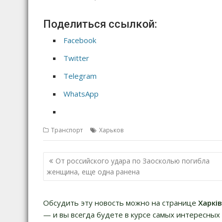
Поделиться ссылкой:
Facebook
Twitter
Telegram
WhatsApp
Транспорт
Харьков
Н
От российского удара по Заосколью погибла
а
женщина, еще одна ранена
в
и
Обсудить эту новость можно на странице
Харкі
г
— и вы всегда будете в курсе самых интересных 