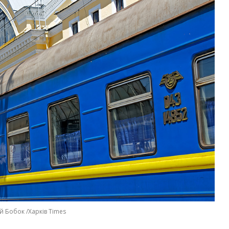
й Бобок /Харків Times