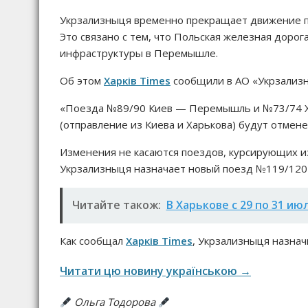
Укрзализныця временно прекращает движение п
Это связано с тем, что Польская железная доро
инфраструктуры в Перемышле.
Об этом
Харків Times
сообщили в АО «Укрзализ
«Поезда №89/90 Киев — Перемышль и №73/74 Ха
(отправление из Киева и Харькова) будут отмен
Изменения не касаются поездов, курсирующих из 
Укрзализныця назначает новый поезд №119/120 
Читайте також:
В Харькове с 29 по 31 и
Как сообщал
Харків Times
, Укрзализныця назна
Читати цю новину українською →
Ольга Тодорова