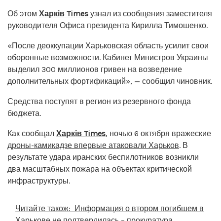
Об этом
Харків Times
узнал из сообщения заместителя
руководителя Офиса президента Кирилла Тимошенко.
«После деоккупации Харьковская область усилит свои
оборонные возможности. Кабинет Министров Украины
выделил 300 миллионов гривен на возведение
дополнительных фортификаций», — сообщил чиновник.
Средства поступят в регион из резервного фонда
бюджета.
Как сообщал
Харків Times
, ночью 6 октября вражеские
дроны-камикадзе впервые атаковали Харьков
. В
результате удара иранских беспилотников возникли
два масштабных пожара на объектах критической
инфраструктуры.
Читайте також:
Информация о втором погибшем в
Харькове не подтвердилась – прокуратура