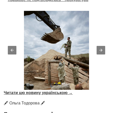
Читати цю новину українською →
🖋️ Ольга Тодорова 🖋️