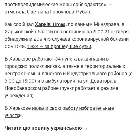
противоэпидемические меры соблюдаются», —
отметила Светлана Горбунова-Рубан.
Как сообщал
Харків Times
,
по данным Минздрава, в
Харьковской области по состоянию на 8:00 31 октября
обнаружили 206 415 случаев коронавирусной болезни
COVID-19,
1 934 — за прошедшие сутки
.
В Харькове
работают 34 пункта вакцинации
в
городских поликлиниках, а также в территориальных
центрах Немышлянского и Индустриального районов (с
9:00 до 15:00) и в амбулатории на ул. Доватора в
Новобаварском районе (пункт работает в режиме
учреждения).
В Харькове
начали свою работу избирательные
участк
и.
Читати цю новину українською →