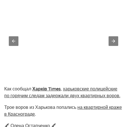
Как сообщал
Харків Times
,
харьковские полицейские
по горячим следам задержали двух квартирных воров.
Трое воров из Харькова попались
на квартирной краже
в Краснограде
.
🖋️ Олена Остапченко 🖋️