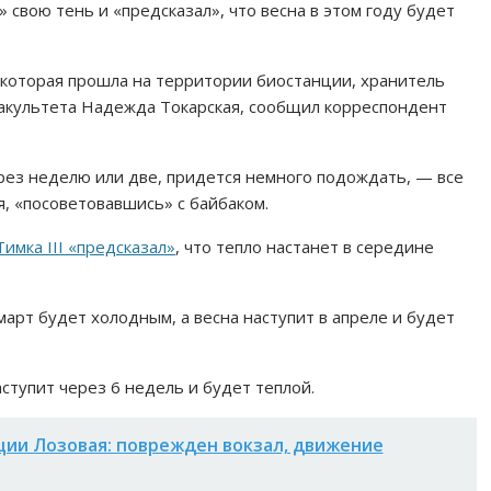
» свою тень и «предсказал», что весна в этом году будет
которая прошла на территории биостанции, хранитель
факультета Надежда Токарская, сообщил корреспондент
через неделю или две, придется немного подождать, — все
я, «посоветовавшись» с байбаком.
Тимка III «предсказал»
, что тепло настанет в середине
 март будет холодным, а весна наступит в апреле и будет
аступит через 6 недель и будет теплой.
ции Лозовая: поврежден вокзал, движение