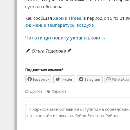
пунктов обогрева.
Как сообщал
Харків
Times
, в период с 16 по 21
снижение температуры воздуха
.
Читати цю новину українською →
Ольга Тодорова
Поделиться ссылкой:
Facebook
Twitter
Telegram
WhatsApp
Другое
Харьков
Навигация
Харьковчане успешно выступили на соревнован
по
по стрельбе из лука на Кубок Виктора Рубана
записям