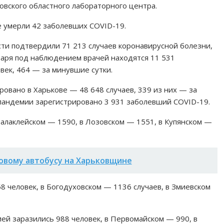
овского областного лабораторного центра.
не умерли 42 заболевших COVID-19.
сти подтвердили 71 213 случаев коронавирусной болезни,
варя под наблюдением врачей находятся 11 531
век, 464 — за минувшие сутки.
овано в Харькове — 48 648 случаев, 339 из них — за
 пандемии зарегистрировано 3 931 заболевший СOVID-19.
Балаклейском — 1590, в Лозовском — 1551, в Купянском —
совому автобусу на Харьковщине
 человек, в Богодуховском — 1136 случаев, в Змиевском
ей заразились 988 человек, в Первомайском — 990, в