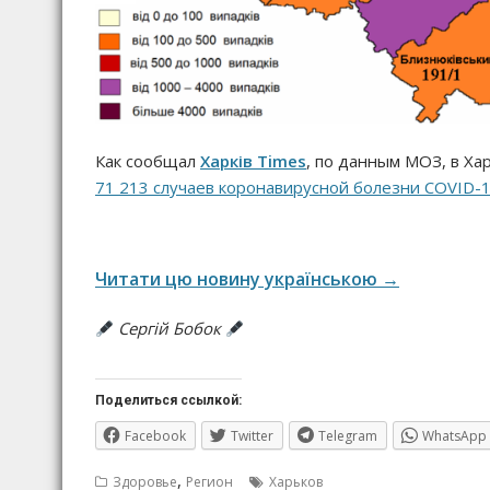
Как сообщал
Харків Times
, по данным МОЗ, в Ха
71 213 случаев коронавирусной болезни COVID-
Читати цю новину українською →
Сергій Бобок
Поделиться ссылкой:
Facebook
Twitter
Telegram
WhatsApp
,
Здоровье
Регион
Харьков