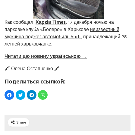
Как сообщал
Харків Times
, 17 декабря ночью на
парковке клуба «Болеро» в Харькове
неизвестный
мужчина поджег автомобиль Audi
, принадлежащий 28-
летней харьковчанке.
Читати цю новину українською →
🖋️ Олена Остапченко 🖋️
Поделиться ссылкой:
Share