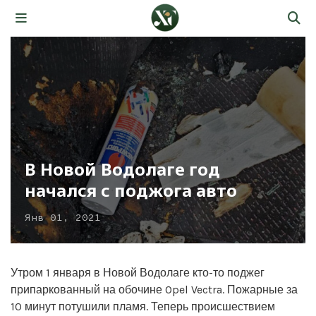
В Новой Водолаге год
начался с поджога авто
Янв 01, 2021
Утром 1 января в Новой Водолаге кто-то поджег
припаркованный на обочине Opel Vectra. Пожарные за
10 минут потушили пламя. Теперь происшествием